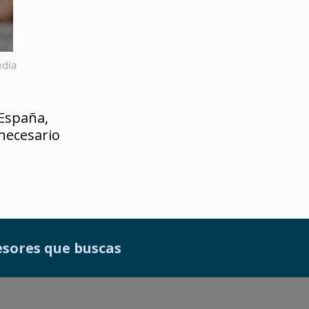
edia
 España,
 necesario
sesores que buscas