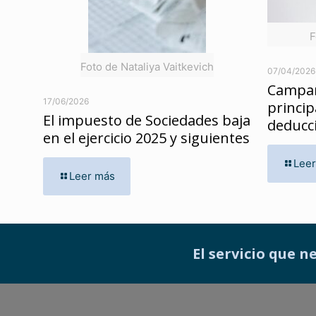
F
Foto de Nataliya Vaitkevich
07/04/2026
Campañ
17/06/2026
princi
El impuesto de Sociedades baja
deducc
en el ejercicio 2025 y siguientes
Lee
Leer más
El servicio que n