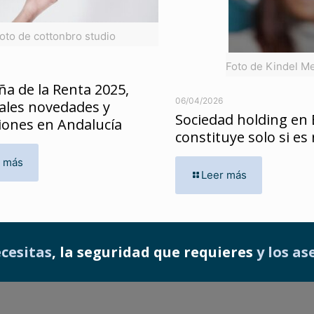
oto de cottonbro studio
Foto de Kindel M
a de la Renta 2025,
06/04/2026
pales novedades y
Sociedad holding en
iones en Andalucía
constituye solo si es
r más
Leer más
ecesitas
, la seguridad que requieres
y los a